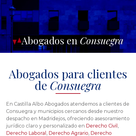
Abogados en
Consuegra
Abogados para clientes
de
Consuegra
En Castilla Albo Abogados atendemos a clientes de
Consuegra y municipios cercanos desde nuestro
despacho en Madridejos, ofreciendo asesoramiento
jurídico claro y personalizado en
Derecho Civil
,
Derecho Laboral
,
Derecho Agrario
,
Derecho