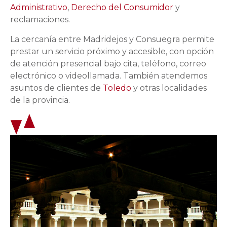
Administrativo
,
Derecho del Consumidor
y
reclamaciones.
La cercanía entre Madridejos y Consuegra permite
prestar un servicio próximo y accesible, con opción
de atención presencial bajo cita, teléfono, correo
electrónico o videollamada. También atendemos
asuntos de clientes de
Toledo
y otras localidades
de la provincia.