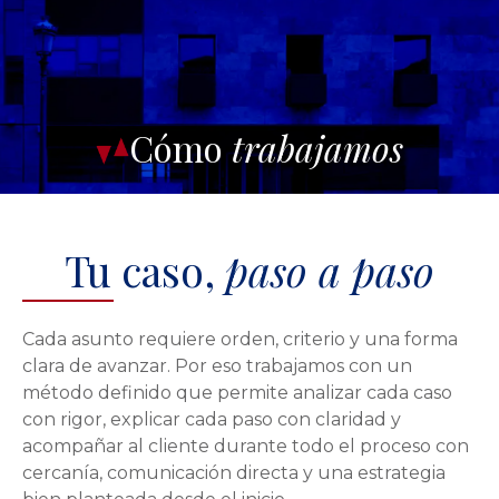
Cómo
trabajamos
Tu caso,
paso a paso
Cada asunto requiere orden, criterio y una forma
clara de avanzar. Por eso trabajamos con un
método definido que permite analizar cada caso
con rigor, explicar cada paso con claridad y
acompañar al cliente durante todo el proceso con
cercanía, comunicación directa y una estrategia