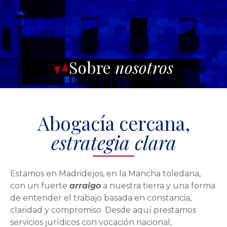
Sobre
nosotros
Abogacía cercana,
estrategia clara
Estamos en Madridejos, en la Mancha toledana,
con un fuerte
arraigo
a nuestra tierra y una forma
de entender el trabajo basada en constancia,
claridad y compromiso. Desde aquí prestamos
servicios jurídicos con vocación nacional,